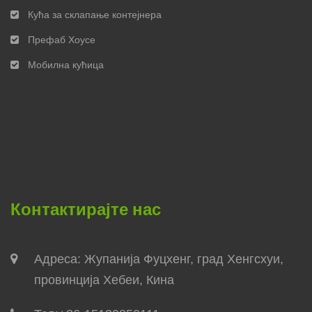
Кућа за склапање контејнера
Префаб Хоусе
Мобилна кућица
Контактирајте нас
Адреса: Жупанија Фуцхенг, град Хенгсхуи,
провинција Хебеи, Кина