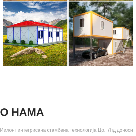
О НАМА
Иилонг ​​интегрисана стамбена технологија Цо., Лтд доноси