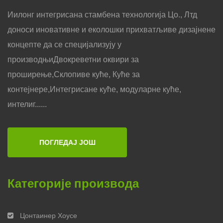
Иилонг ​​интегрисана стамбена технологија Цо., Лтд
доноси иновативне и еколошки прихватљиве дизајнене
концепте да се специјализују у
производњиДвокреветни оквири за
проширење,Склопиве куће, Куће за
контејнере,Интегрисане куће, модуларне куће,
интелиг......
ПОГЛЕДАЈ ЈОШ
Категорије производа
Цонтаинер Хоусе