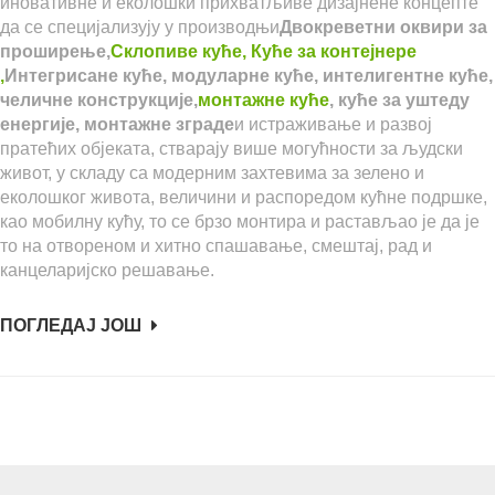
иновативне и еколошки прихватљиве дизајнене концепте
да се специјализују у производњи
Двокреветни оквири за
проширење,
Склопиве куће
,
Куће за контејнере
,
Интегрисане куће, модуларне куће, интелигентне куће,
челичне конструкције,
монтажне куће
, куће за уштеду
енергије, монтажне зграде
и истраживање и развој
пратећих објеката, стварају више могућности за људски
живот, у складу са модерним захтевима за зелено и
еколошког живота, величини и распоредом кућне подршке,
као мобилну кућу, то се брзо монтира и растављао је да је
то на отвореном и хитно спашавање, смештај, рад и
канцеларијско решавање.
ПОГЛЕДАЈ ЈОШ