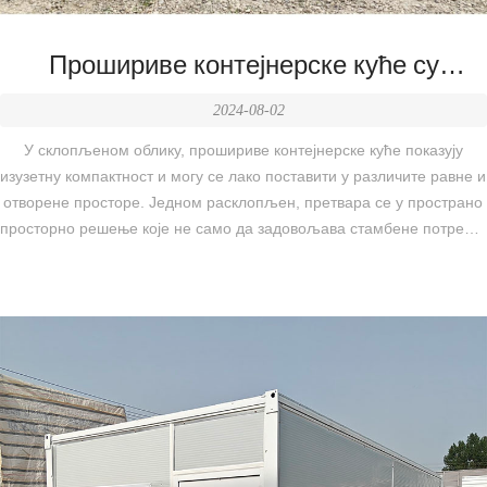
Прошириве контејнерске куће су
потпуно функционалне и широко
2024-08-02
коришћене, и вреди их имати!
У склопљеном облику, прошириве контејнерске куће показују
изузетну компактност и могу се лако поставити у различите равне и
отворене просторе. Једном расклопљен, претвара се у пространо
просторно решење које не само да задовољава стамбене потребе,
већ узима у обзир и канцеларијске функције, флексибилно
одговара на различите сценарије коришћења људи и у потпуности
показује изузетност и практичност дизајна.