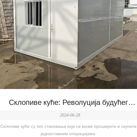
Склопиве куће: Револуција будућег
становања
2024-06-28
Склопиве куће су тип становања који се може проширити и скупити
једноставним операцијама.