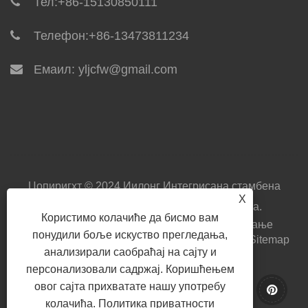
Тел:
+86-15130850111
Телефон:
+86-13473811234
Емаил:
yljcfw@gmail.com
Цопиригхт © 2024 Иилонг ​​Интегрисана стамбена
X
технологија Цо, Лтд. Сва права задржана.
Користимо колачиће да бисмо вам
Кућа
О нама
Производи
Вести
Преузимање
понудили боље искуство прегледања,
Пошаљи упит
Контактирајте нас
Линкови
Sitemap
анализирали саобраћај на сајту и
RSS
XML
Privacy Policy
персонализовали садржај. Коришћењем
овог сајта прихватате нашу употребу
колачића.
Политика приватности